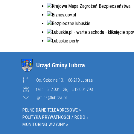
EDYCJA 8PGR/2023
BUDOWA KOMPLEKSU
OŚWIATOWEGO W MIEJSCOWOŚCI
MOSTKI
NR.WNIOSKU:
8PGR/2023/4592/POLSKILAD
KWOTA WNIOSKOWANA:
5.980.000,00 ZŁ
W TRAKCIE REALIZACJI
Os. Szkolne 13,
66-218 Lubrza
tel.:
512 004 128
,
512 004 793
gmina@lubrza.pl
PEŁNE DANE TELEADRESOWE »
POLITYKA PRYWATNOŚCI / RODO »
MONITORING WIZYJNY »