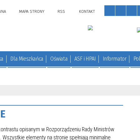
WNA
MAPA STRONY
RSS
KONTAKT
ka
Dla Mieszkańca
Oświata
ASF i HPAI
Informator
Pol
IE
kontrastu opisanym w Rozporządzeniu Rady Ministrów
. Wszystkie elementy na stronie spełniają minimalne