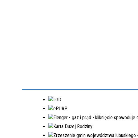
EDYCJA 3PGR/2021
DOPOSAŻENIE SAMORZĄDOWEGO
ZAKŁADU BUDŻETOWEGO W
LUBRZY
NR.WNIOSKU:
3PGR/2021/3397/POLSKILAD
KWOTA WNIOSKOWANA:
1.540.206,00 ZŁ
ZREALIZOWANE
EDYCJA 6PGR/2023
PRZEBUDOWA DRÓG GMINNYCH W
MIEJSCOWOŚCIACH MOSTKI,
PRZEŁAZY
NR.WNIOSKU:
6PGR/2023/3199/POLSKILAD
KWOTA WNIOSKOWANA:
1.950.200,00 ZŁ
ZREALIZOWANA