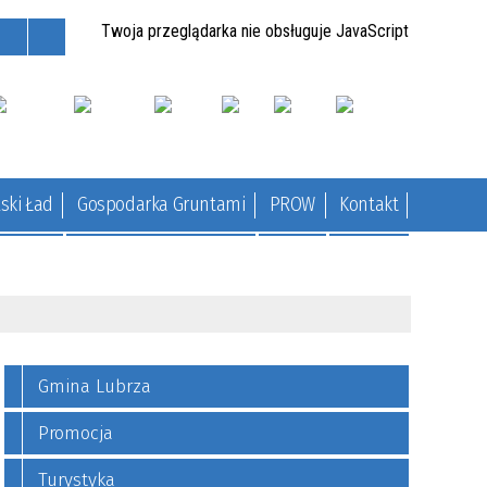
Twoja przeglądarka nie obsługuje JavaScript
ski Ład
Gospodarka Gruntami
PROW
Kontakt
Gmina Lubrza
Promocja
Turystyka