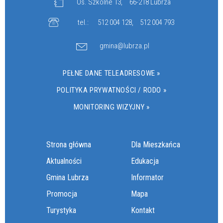
Os. Szkolne 13,
66-218 Lubrza
tel.:
512 004 128
,
512 004 793
gmina@lubrza.pl
PEŁNE DANE TELEADRESOWE »
POLITYKA PRYWATNOŚCI / RODO »
MONITORING WIZYJNY »
Strona główna
Dla Mieszkańca
Aktualności
Edukacja
Gmina Lubrza
Informator
Promocja
Mapa
Turystyka
Kontakt