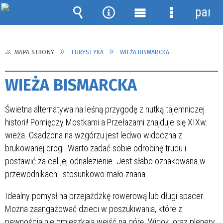
panel
Wyszukiwarka
Narzędzia
Menu
Menu
główne
szczegółow
MAPA STRONY
TURYSTYKA
WIEŻA BISMARCKA
WIEŻA BISMARCKA
Świetna alternatywa na leśną przygodę z nutką tajemniczej
historii! Pomiędzy Mostkami a Przełazami znajduje się XIXw.
wieża. Osadzona na wzgórzu jest ledwo widoczna z
brukowanej drogi. Warto zadać sobie odrobinę trudu i
postawić za cel jej odnalezienie. Jest słabo oznakowana w
przewodnikach i stosunkowo mało znana.
Idealny pomysł na przejażdżkę rowerową lub długi spacer.
Można zaangażować dzieci w poszukiwania, które z
pewnością nie omieszkają wejść na górę. Widoki oraz plenery