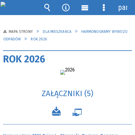
panel
Wyszukiwarka
Narzędzia
Menu
Menu
główne
szczegółow
MAPA STRONY
DLA MIESZKAŃCA
HARMONOGRAMY WYWOZU
ODPADÓW
ROK 2026
ROK 2026
ZAŁĄCZNIKI (5)