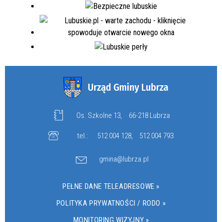
Os. Szkolne 13,
66-218 Lubrza
tel.:
512 004 128
,
512 004 793
gmina@lubrza.pl
PEŁNE DANE TELEADRESOWE »
POLITYKA PRYWATNOŚCI / RODO »
MONITORING WIZYJNY »