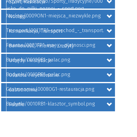
Sport, Rekreacja
Noclegi
Komunikacja, Transport
Bankowość, Finanse, Kredyty
Urzędy i instytucje
Oświata i wychowanie
Gastronomia
Parafie