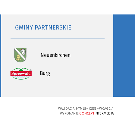
GMINY PARTNERSKIE
Neuenkirchen
Burg
WALIDACJA:
HTML5
+
CSS3
+
WCAG 2.1
WYKONANIE
CONCEPT
INTERMEDIA