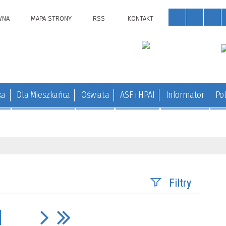
WNA
MAPA STRONY
RSS
KONTAKT
ka
Dla Mieszkańca
Oświata
ASF i HPAI
Informator
Pol
Filtry
Szukana fraza