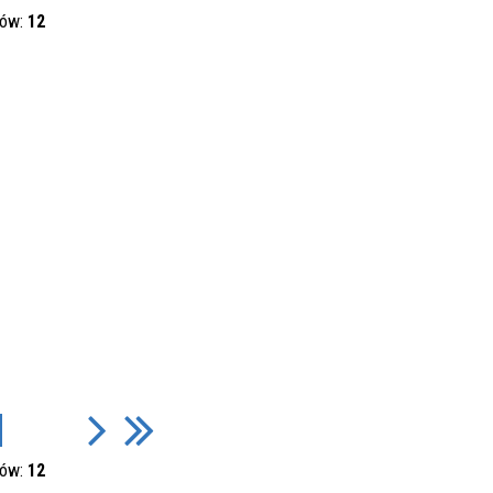
Miejscowość
sów:
12
Ulica
Kategoria
sów:
12