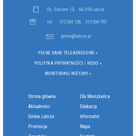
Os. Szkolne 13,
66-218 Lubrza
tel.:
512 004 128
,
512 004 793
gmina@lubrza.pl
PEŁNE DANE TELEADRESOWE »
POLITYKA PRYWATNOŚCI / RODO »
MONITORING WIZYJNY »
Strona główna
Dla Mieszkańca
Aktualności
Edukacja
Gmina Lubrza
Informator
Promocja
Mapa