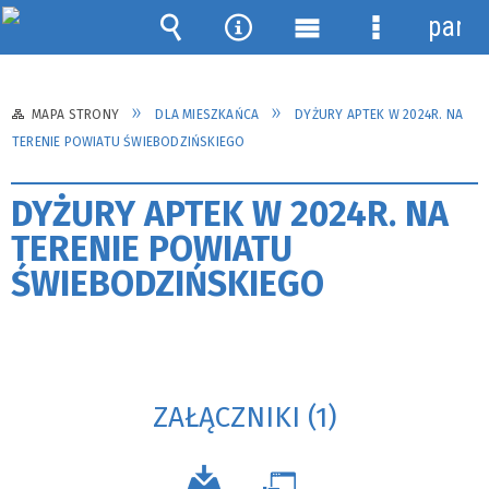
panel
Wyszukiwarka
Narzędzia
Menu
Menu
główne
szczegółow
MAPA STRONY
DLA MIESZKAŃCA
DYŻURY APTEK W 2024R. NA
TERENIE POWIATU ŚWIEBODZIŃSKIEGO
DYŻURY APTEK W 2024R. NA
TERENIE POWIATU
ŚWIEBODZIŃSKIEGO
ZAŁĄCZNIKI (1)