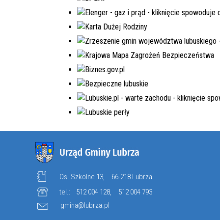
Os. Szkolne 13,
66-218 Lubrza
tel.:
512 004 128
,
512 004 793
gmina@lubrza.pl