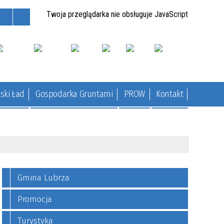
Twoja przeglądarka nie obsługuje JavaScript
ski Ład
Gospodarka Gruntami
PROW
Kontakt
Gmina Lubrza
Promocja
Turystyka