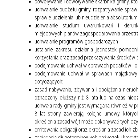
powoływanie i odwoływanie skarbnika gminy, kt
BUDOWA ŚWIETLICY WIEJSKIEJ W
uchwalanie budżetu gminy, rozpatrywanie spra
MIEJSCOWOŚCI STAROPOLE
sprawie udzielenia lub nieudzielenia absolutorium
NR.WNIOSKU:
uchwalanie studium uwarunkowań i kierun
02/2021/7043/POLSKILAD
miejscowych planów zagospodarowania przest
KWOTA WNIOSKOWANA:
uchwalanie programów gospodarczych
1.420.293.72 ZŁ
ustalanie zakresu działania jednostek pomoc
ZREALIZOWANE
korzystania oraz zasad przekazywania środków b
EDYCJA 3/2021
podejmowanie uchwał w sprawach podatków i op
BUDOWA KOMPLEKSU
podejmowanie uchwał w sprawach majątkowyc
OŚWIATOWEGO W MIEJSCOWOŚCI
dotyczących:
MOSTKI WRAZ Z INFRASTRUKTURĄ
zasad nabywania, zbywania i obciążania nieruc
TOWARZYSZĄCĄ-ETAP I
oznaczony dłuższy niż 3 lata lub na czas nieoz
NR.WNIOSKU:
uchwała rady gminy jest wymagana również w p
3PGR/2021/3385/POLSKILAD
3 lat strony zawierają kolejne umowy, któr
KWOTA WNIOSKOWANA:
4.704.000,00 ZŁ
określenia zasad wójt może dokonywać tych czy
ODRZUCONY
emitowania obligacji oraz określania zasad ich z
zaciągania długoterminowych pożyczek i kredy