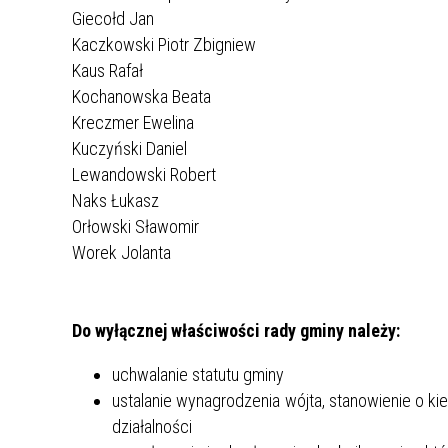
LUBRZA W MIEJSCOWOŚCI BUCZE
Giecołd Jan
EDYCJA 2/2021
ORAZ ZAGÓRZE
Kaczkowski Piotr Zbigniew
PRZEBUDOWA DROGI GMINNEJ W M.
Kaus Rafał
NOWA WIOSKA
Kochanowska Beata
NR.WNIOSKU:
02/2021/7014/POLSKILAD
Kreczmer Ewelina
KWOTA WNIOSKOWANA:
Kuczyński Daniel
1.493.445.90 ZŁ
Lewandowski Robert
ZREALIZOWANE
Naks Łukasz
Orłowski Sławomir
EDYCJA 2/2021
Worek Jolanta
PRZEBUDOWA DROGI GMINNEJ W M.
BORYSZYN - ETAP II
NR.WNIOSKU:
02/2021/7017/POLSKILAD
Do wyłącznej właściwości rady gminy należy:
KWOTA WNIOSKOWANA:
uchwalanie statutu gminy
1.520.000.00 ZŁ
ustalanie wynagrodzenia wójta, stanowienie o ki
ZREALIZOWANE
działalności
EDYCJA 2/2021