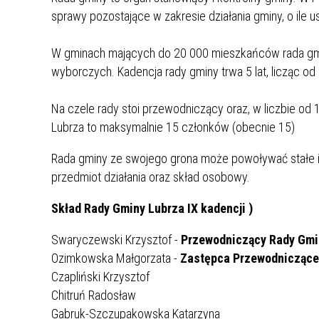
JESTEŚMY NA YOUTUBE
FILMY GMINA LUBRZA
INSTYTUCJI
ZAGROŻENIA WIRUSEM PTASIEJ
EDYCJA 1/2021
WODY W MIEJSCOWOŚCI
sprawy pozostające w zakresie działania gminy, o ile u
ZAGRODOWA HODOWLA ZWIERZYNY
GRYPY
PRZEBUDOWA DROGI GMINNEJ W M.
STAROPOLE, GMINA LUBRZA.
ŁOWNEJ ZAGÓRZE
KOLIZJA ZE ZWIERZĘCIEM – CO
BORYSZYN
ZROBIĆ ?
ROZPORZĄDZENIE WOJEWODY
ROZBUDOWA STACJI UZDATNIANIA
W gminach mających do 20 000 mieszkańców rada gm
NR.WNIOSKU:
LUBUSKIEGO Z DNIA 24 WRZEŚNIA
WODY W ROMANÓWKU WRAZ Z
wyborczych. Kadencja rady gminy trwa 5 lat, licząc od
01/2021/7474/POLSKILAD
DYŻURY APTEK W 2024R. NA TERENIE
2024 R. UCHYLAJĄCE
BIOLOGICZNĄ OCZYSZCZALNIĄ
KWOTA WNIOSKOWANA:
POWIATU ŚWIEBODZIŃSKIEGO
ROZPORZĄDZENIE W SPRAWIE
ŚCIEKÓW
Na czele rady stoi przewodniczący oraz, w liczbie od 
1.453.500.00 ZŁ
ZWALCZANIA WYSOCE ZJADLIWEJ
WZORY DOKUMENTÓW DO
ZREALIZOWANE
Lubrza to maksymalnie 15 członków (obecnie 15)
ROZWÓJ INFRASTRUKTURY
GRYPY PTAKÓW (HPAI) NA TERENIE
POBRANIA
REKREACYJNEJ W GMINIE LUBRZA
POWIATU ŚWIEBODZIŃSKIEGO ORAZ
EDYCJA 1/2021
Rada gminy ze swojego grona może powoływać stałe i 
DZIĘKI WSPARCIU EUROPEJSKIEGO
POWIATU ZIELONOGÓRSKIEGO
REMONT NAWIERZCHNI
przedmiot działania oraz skład osobowy.
FUNDUSZU ROLNEGO
DROGOWYCH NA DROGACH
ROZPORZĄDZENIE WOJEWODY
GMINNYCH NA ODCINKU
Skład Rady Gminy Lubrza IX kadencji
)
PRZEBUDOWA 2 STAWÓW
LUBUSKIEGO Z DNIA 13 KWIETNIA
BUCZYNA,ZAGAJE
RETENCYJNYCH NA TERENIE GMINY
2026 R.
Swaryczewski Krzysztof -
NR.WNIOSKU:
Przewodniczący Rady Gmi
LUBRZA W MIEJSCOWOŚCI BUCZE
01/2021/7475/POLSKILAD
Ozimkowska Małgorzata -
Zastępca Przewodniczące
ORAZ ZAGÓRZE
KWOTA WNIOSKOWANA:
Czapliński Krzysztof
PRZEBUDOWA 2 STAWÓW
4.864.000.00 ZŁ
Chitruń Radosław
RETENCYJNYCH NA TERENIE GMINY
ZREALIZOWANE
Gabruk-Szczupakowska Katarzyna