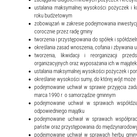
EDYCJA 3PGR/2021
ustalania maksymalnej wysokości pożyczek i 
DOPOSAŻENIE SAMORZĄDOWEGO
roku budżetowym
ZAKŁADU BUDŻETOWEGO W
zobowiązań w zakresie podejmowania inwestycji 
LUBRZY
corocznie przez radę gminy
NR.WNIOSKU:
tworzenia i przystępowania do spółek i spółdziel
3PGR/2021/3397/POLSKILAD
KWOTA WNIOSKOWANA:
określania zasad wnoszenia, cofania i zbywania ud
1.540.206,00 ZŁ
tworzenia, likwidacji i reorganizacji prz
ZREALIZOWANE
organizacyjnych oraz wyposażania ich w majątek
ustalania maksymalnej wysokości pożyczek i po
EDYCJA 6PGR/2023
określanie wysokości sumy, do której wójt może
PRZEBUDOWA DRÓG GMINNYCH W
podejmowanie uchwał w sprawie przyjęcia zadań
MIEJSCOWOŚCIACH MOSTKI,
marca 1990 r. o samorządzie gminnym
PRZEŁAZY
podejmowanie uchwał w sprawach współdział
NR.WNIOSKU:
6PGR/2023/3199/POLSKILAD
odpowiedniego majątku
KWOTA WNIOSKOWANA:
podejmowanie uchwał w sprawach współpracy 
1.950.200,00 ZŁ
państw oraz przystępowania do międzynarodowyc
ZREALIZOWANA
podejmowanie uchwał w sprawach herbu gminy,