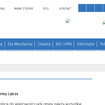
WNA
MAPA STRONY
RSS
KONTAKT
ka
Dla Mieszkańca
Oświata
ASF i HPAI
Informator
Pol
Polsce do właściwości rady gminy należą wszystkie