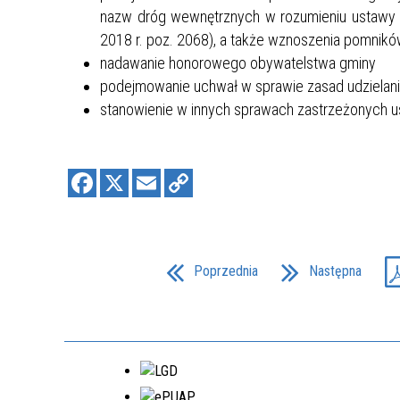
nazw dróg wewnętrznych w rozumieniu ustawy z
EDYCJA 8PGR/2023
2018 r. poz. 2068), a także wznoszenia pomnik
BUDOWA KOMPLEKSU
nadawanie honorowego obywatelstwa gminy
OŚWIATOWEGO W MIEJSCOWOŚCI
MOSTKI
podejmowanie uchwał w sprawie zasad udzielani
NR.WNIOSKU:
stanowienie w innych sprawach zastrzeżonych u
8PGR/2023/4592/POLSKILAD
KWOTA WNIOSKOWANA:
5.980.000,00 ZŁ
W TRAKCIE REALIZACJI
Poprzednia
Następna