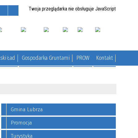
Twoja przeglądarka nie obsługuje JavaScript
ski Ład
Gospodarka Gruntami
PROW
Kontakt
Gmina Lubrza
Promocja
Turystyka