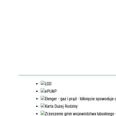
EDYCJA 3PGR/2021
DOPOSAŻENIE SAMORZĄDOWEGO
ZAKŁADU BUDŻETOWEGO W
LUBRZY
NR.WNIOSKU:
3PGR/2021/3397/POLSKILAD
KWOTA WNIOSKOWANA:
1.540.206,00 ZŁ
ZREALIZOWANE
EDYCJA 6PGR/2023
PRZEBUDOWA DRÓG GMINNYCH W
MIEJSCOWOŚCIACH MOSTKI,
PRZEŁAZY
NR.WNIOSKU:
6PGR/2023/3199/POLSKILAD
KWOTA WNIOSKOWANA:
1.950.200,00 ZŁ
ZREALIZOWANA