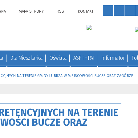
WNA
MAPA STRONY
RSS
KONTAKT
ka
Dla Mieszkańca
Oświata
ASF i HPAI
Informator
Pol
YJNYCH NA TERENIE GMINY LUBRZA W MIEJSCOWOŚCI BUCZE ORAZ ZAGÓRZE
ETENCYJNYCH NA TERENIE
OWOŚCI BUCZE ORAZ