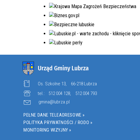
EDYCJA 8PGR/2023
BUDOWA KOMPLEKSU
OŚWIATOWEGO W MIEJSCOWOŚCI
MOSTKI
NR.WNIOSKU:
8PGR/2023/4592/POLSKILAD
KWOTA WNIOSKOWANA:
5.980.000,00 ZŁ
W TRAKCIE REALIZACJI
Os. Szkolne 13,
66-218 Lubrza
tel.:
512 004 128
,
512 004 793
gmina@lubrza.pl
PEŁNE DANE TELEADRESOWE »
POLITYKA PRYWATNOŚCI / RODO »
MONITORING WIZYJNY »