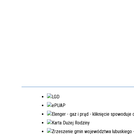
EDYCJA 3PGR/2021
DOPOSAŻENIE SAMORZĄDOWEGO
ZAKŁADU BUDŻETOWEGO W
LUBRZY
NR.WNIOSKU:
3PGR/2021/3397/POLSKILAD
KWOTA WNIOSKOWANA:
1.540.206,00 ZŁ
ZREALIZOWANE
EDYCJA 6PGR/2023
PRZEBUDOWA DRÓG GMINNYCH W
MIEJSCOWOŚCIACH MOSTKI,
PRZEŁAZY
NR.WNIOSKU:
6PGR/2023/3199/POLSKILAD
KWOTA WNIOSKOWANA:
1.950.200,00 ZŁ
ZREALIZOWANA