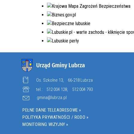
EDYCJA 8PGR/2023
BUDOWA KOMPLEKSU
OŚWIATOWEGO W MIEJSCOWOŚCI
MOSTKI
NR.WNIOSKU:
8PGR/2023/4592/POLSKILAD
KWOTA WNIOSKOWANA:
5.980.000,00 ZŁ
W TRAKCIE REALIZACJI
Os. Szkolne 13,
66-218 Lubrza
tel.:
512 004 128
,
512 004 793
gmina@lubrza.pl
PEŁNE DANE TELEADRESOWE »
POLITYKA PRYWATNOŚCI / RODO »
MONITORING WIZYJNY »