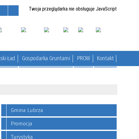
Twoja przeglądarka nie obsługuje JavaScript
ski Ład
Gospodarka Gruntami
PROW
Kontakt
Gmina Lubrza
Promocja
Turystyka