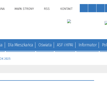
WNA
MAPA STRONY
RSS
KONTAKT
ka
Dla Mieszkańca
Oświata
ASF i HPAI
Informator
Pol
OK 2025