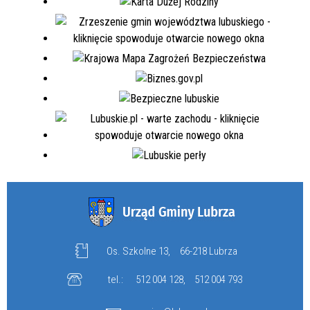
Os. Szkolne 13,
66-218 Lubrza
tel.:
512 004 128
,
512 004 793