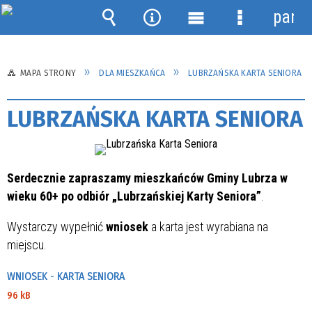
panel
Wyszukiwarka
Narzędzia
Menu
Menu
główne
szczegółow
MAPA STRONY
DLA MIESZKAŃCA
LUBRZAŃSKA KARTA SENIORA
LUBRZAŃSKA KARTA SENIORA
Serdecznie zapraszamy mieszkańców Gminy Lubrza w
wieku 60+ po odbiór „Lubrzańskiej Karty Seniora”
.
Wystarczy wypełnić
wniosek
a karta jest wyrabiana na
miejscu.
WNIOSEK - KARTA SENIORA
96 kB