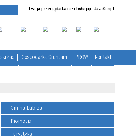
Twoja przeglądarka nie obsługuje JavaScript
ski Ład
Gospodarka Gruntami
PROW
Kontakt
Gmina Lubrza
Promocja
Turystyka