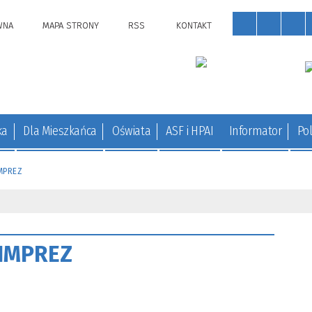
WNA
MAPA STRONY
RSS
KONTAKT
ka
Dla Mieszkańca
Oświata
ASF i HPAI
Informator
Pol
MPREZ
IMPREZ