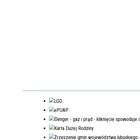
EDYCJA 3PGR/2021
DOPOSAŻENIE SAMORZĄDOWEGO
ZAKŁADU BUDŻETOWEGO W
LUBRZY
NR.WNIOSKU:
3PGR/2021/3397/POLSKILAD
KWOTA WNIOSKOWANA:
1.540.206,00 ZŁ
ZREALIZOWANE
EDYCJA 6PGR/2023
PRZEBUDOWA DRÓG GMINNYCH W
MIEJSCOWOŚCIACH MOSTKI,
PRZEŁAZY
NR.WNIOSKU:
6PGR/2023/3199/POLSKILAD
KWOTA WNIOSKOWANA:
1.950.200,00 ZŁ
ZREALIZOWANA