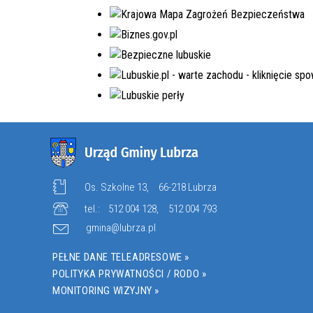
EDYCJA 8PGR/2023
BUDOWA KOMPLEKSU
OŚWIATOWEGO W MIEJSCOWOŚCI
MOSTKI
NR.WNIOSKU:
8PGR/2023/4592/POLSKILAD
KWOTA WNIOSKOWANA:
5.980.000,00 ZŁ
W TRAKCIE REALIZACJI
Os. Szkolne 13,
66-218 Lubrza
tel.:
512 004 128
,
512 004 793
gmina@lubrza.pl
PEŁNE DANE TELEADRESOWE »
POLITYKA PRYWATNOŚCI / RODO »
MONITORING WIZYJNY »