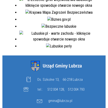
Os. Szkolne 13,
66-218 Lubrza
tel.:
512 004 128
,
512 004 793
gmina@lubrza.pl