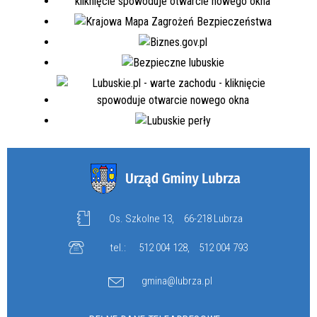
Os. Szkolne 13,
66-218 Lubrza
tel.:
512 004 128
,
512 004 793
gmina@lubrza.pl