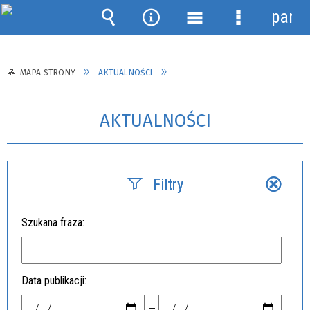
panel
Wyszukiwarka
Narzędzia
Menu
Menu
główne
szczegółow
MAPA STRONY
AKTUALNOŚCI
AKTUALNOŚCI
Filtry
Szukana fraza
Data publikacji
—