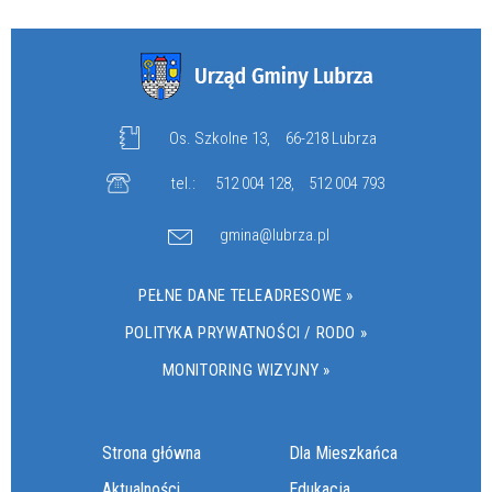
Os. Szkolne 13,
66-218 Lubrza
tel.:
512 004 128
,
512 004 793
gmina@lubrza.pl
PEŁNE DANE TELEADRESOWE »
POLITYKA PRYWATNOŚCI / RODO »
MONITORING WIZYJNY »
Strona główna
Dla Mieszkańca
Aktualności
Edukacja