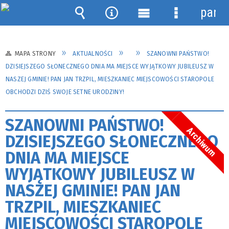
panel
Wyszukiwarka
Narzędzia
Menu
Menu
główne
szczegółow
MAPA STRONY
AKTUALNOŚCI
SZANOWNI PAŃSTWO!
DZISIEJSZEGO SŁONECZNEGO DNIA MA MIEJSCE WYJĄTKOWY JUBILEUSZ W
NASZEJ GMINIE! PAN JAN TRZPIL, MIESZKANIEC MIEJSCOWOŚCI STAROPOLE
OBCHODZI DZIŚ SWOJE SETNE URODZINY!
SZANOWNI PAŃSTWO!
Archiwum
DZISIEJSZEGO SŁONECZNEGO
DNIA MA MIEJSCE
WYJĄTKOWY JUBILEUSZ W
NASZEJ GMINIE! PAN JAN
TRZPIL, MIESZKANIEC
MIEJSCOWOŚCI STAROPOLE