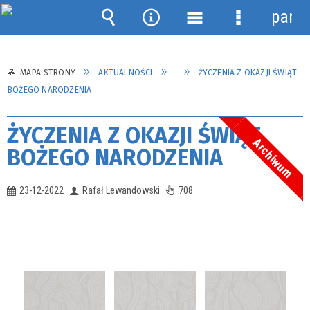
panel
Wyszukiwarka
Narzędzia
Menu
Menu
główne
szczegółow
MAPA STRONY
AKTUALNOŚCI
ŻYCZENIA Z OKAZJI ŚWIĄT
BOŻEGO NARODZENIA
ŻYCZENIA Z OKAZJI ŚWIĄT
Archiwum
BOŻEGO NARODZENIA
23-12-2022
Rafał Lewandowski
708