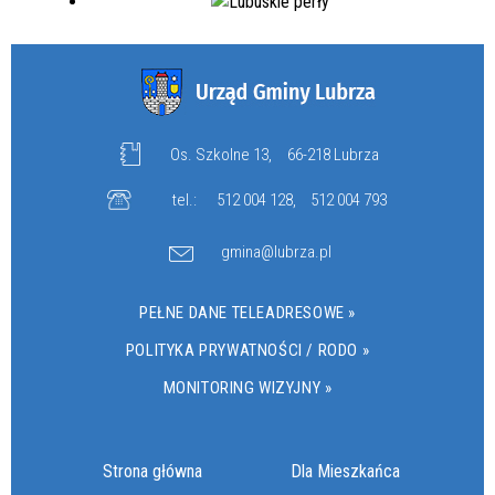
Os. Szkolne 13,
66-218 Lubrza
tel.:
512 004 128
,
512 004 793
gmina@lubrza.pl
PEŁNE DANE TELEADRESOWE »
POLITYKA PRYWATNOŚCI / RODO »
MONITORING WIZYJNY »
Strona główna
Dla Mieszkańca