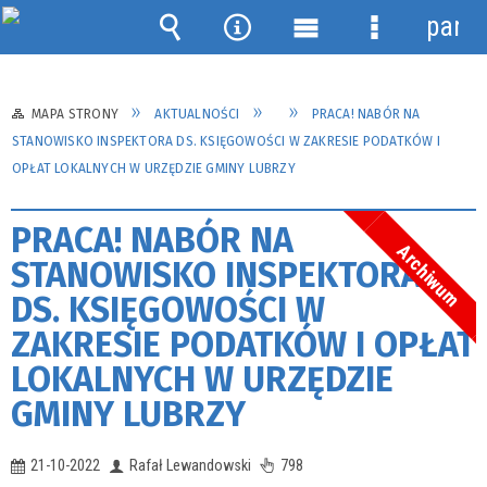
panel
Wyszukiwarka
Narzędzia
Menu
Menu
główne
szczegółow
MAPA STRONY
AKTUALNOŚCI
PRACA! NABÓR NA
STANOWISKO INSPEKTORA DS. KSIĘGOWOŚCI W ZAKRESIE PODATKÓW I
OPŁAT LOKALNYCH W URZĘDZIE GMINY LUBRZY
PRACA! NABÓR NA
Archiwum
STANOWISKO INSPEKTORA
DS. KSIĘGOWOŚCI W
ZAKRESIE PODATKÓW I OPŁAT
LOKALNYCH W URZĘDZIE
GMINY LUBRZY
21-10-2022
Rafał Lewandowski
798