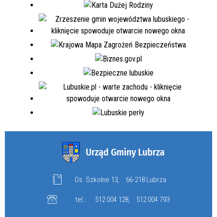
Os. Szkolne 13,
66-218 Lubrza
tel.:
512 004 128
,
512 004 793