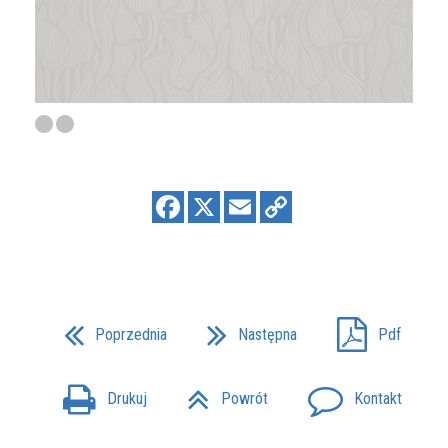
Poprzednia
Następna
Pdf
Drukuj
Powrót
Kontakt