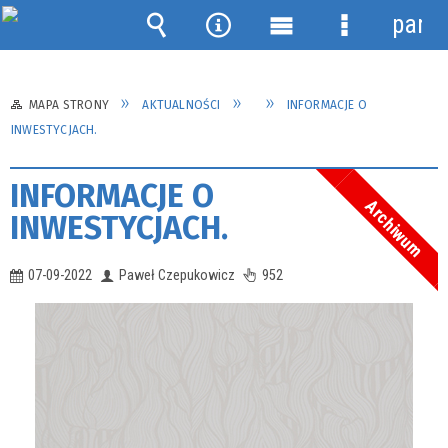
panel
Wyszukiwarka
Narzędzia
Menu
Menu
główne
szczegółow
MAPA STRONY
AKTUALNOŚCI
INFORMACJE O
INWESTYCJACH.
INFORMACJE O
Archiwum
INWESTYCJACH.
07-09-2022
Paweł Czepukowicz
952