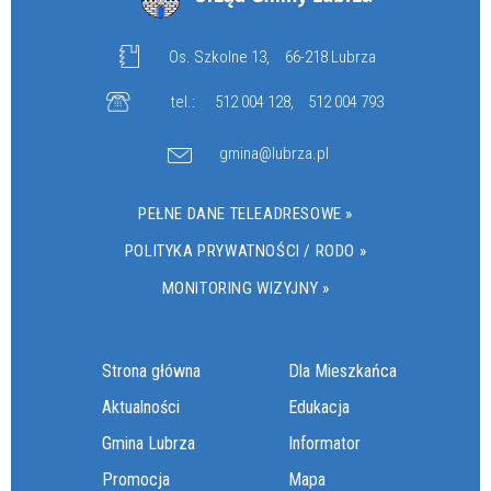
Os. Szkolne 13,
66-218 Lubrza
tel.:
512 004 128
,
512 004 793
gmina@lubrza.pl
PEŁNE DANE TELEADRESOWE »
POLITYKA PRYWATNOŚCI / RODO »
MONITORING WIZYJNY »
Strona główna
Dla Mieszkańca
Aktualności
Edukacja
Gmina Lubrza
Informator
Promocja
Mapa