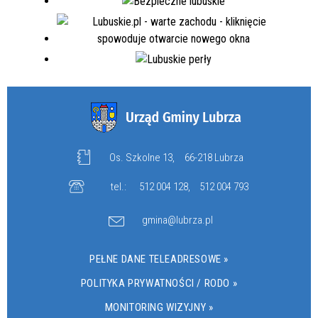
Os. Szkolne 13,
66-218 Lubrza
tel.:
512 004 128
,
512 004 793
gmina@lubrza.pl
PEŁNE DANE TELEADRESOWE »
POLITYKA PRYWATNOŚCI / RODO »
MONITORING WIZYJNY »