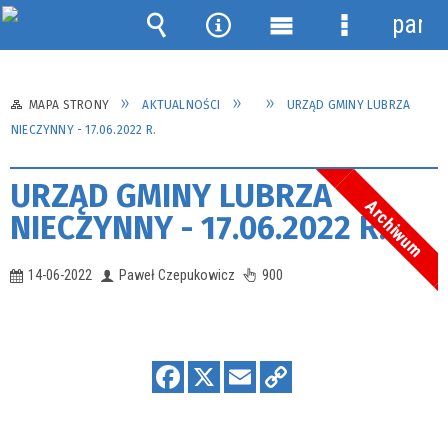
panel
Wyszukiwarka
Narzędzia
Menu
Menu
główne
szczegółow
MAPA STRONY
AKTUALNOŚCI
URZĄD GMINY LUBRZA
NIECZYNNY - 17.06.2022 R.
URZĄD GMINY LUBRZA
Archiwum
NIECZYNNY - 17.06.2022 R.
14-06-2022
Paweł Czepukowicz
900