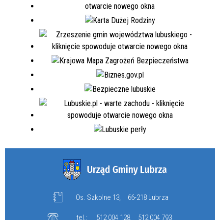
Os. Szkolne 13,
66-218 Lubrza
tel.:
512 004 128
,
512 004 793