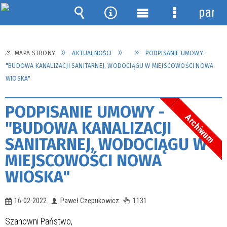
panel
Wyszukiwarka
Narzędzia
Menu
Menu
główne
szczegółow
MAPA STRONY
AKTUALNOŚCI
PODPISANIE UMOWY -
"BUDOWA KANALIZACJI SANITARNEJ, WODOCIĄGU W MIEJSCOWOŚCI NOWA
WIOSKA"
PODPISANIE UMOWY -
Archiwum
"BUDOWA KANALIZACJI
SANITARNEJ, WODOCIĄGU W
MIEJSCOWOŚCI NOWA
WIOSKA"
16-02-2022
Paweł Czepukowicz
1131
Szanowni Państwo,