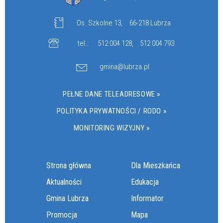
Os. Szkolne 13,
66-218 Lubrza
tel.:
512 004 128
,
512 004 793
gmina@lubrza.pl
PEŁNE DANE TELEADRESOWE »
POLITYKA PRYWATNOŚCI / RODO »
MONITORING WIZYJNY »
Strona główna
Dla Mieszkańca
Aktualności
Edukacja
Gmina Lubrza
Informator
Promocja
Mapa