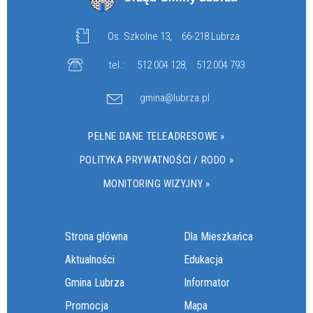
Os. Szkolne 13,
66-218 Lubrza
tel.:
512 004 128
,
512 004 793
gmina@lubrza.pl
PEŁNE DANE TELEADRESOWE »
POLITYKA PRYWATNOŚCI / RODO »
MONITORING WIZYJNY »
Strona główna
Dla Mieszkańca
Aktualności
Edukacja
Gmina Lubrza
Informator
Promocja
Mapa