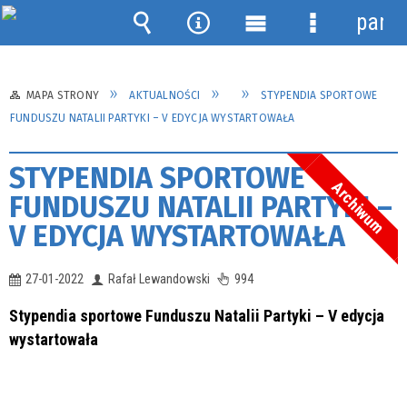
panel
Wyszukiwarka
Narzędzia
Menu
Menu
główne
szczegółow
MAPA STRONY
AKTUALNOŚCI
STYPENDIA SPORTOWE
FUNDUSZU NATALII PARTYKI – V EDYCJA WYSTARTOWAŁA
STYPENDIA SPORTOWE
Archiwum
FUNDUSZU NATALII PARTYKI –
V EDYCJA WYSTARTOWAŁA
27-01-2022
Rafał Lewandowski
994
Stypendia sportowe Funduszu Natalii Partyki – V edycja
wystartowała