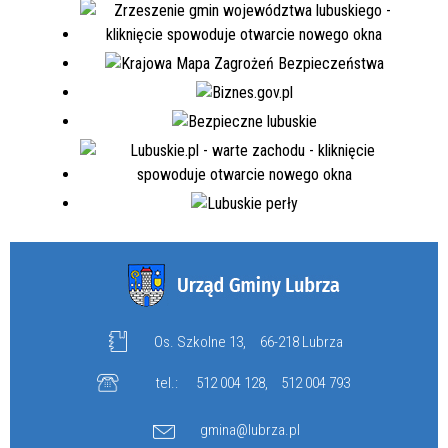
Os. Szkolne 13,
66-218 Lubrza
tel.:
512 004 128
,
512 004 793
gmina@lubrza.pl