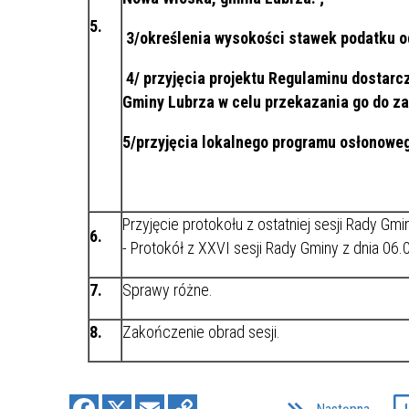
LUBRZA W MIEJSCOWOŚCI BUCZE
EDYCJA 2/2021
5.
ORAZ ZAGÓRZE
3/
określenia wysokości stawek podatku o
PRZEBUDOWA DROGI GMINNEJ W M.
NOWA WIOSKA
4/
przyjęcia projektu Regulaminu dostarc
NR.WNIOSKU:
Gminy Lubrza w celu przekazania go do z
02/2021/7014/POLSKILAD
KWOTA WNIOSKOWANA:
5/przyjęcia lokalnego programu osłonoweg
1.493.445.90 ZŁ
ZREALIZOWANE
EDYCJA 2/2021
Przyjęcie protokołu z ostatniej sesji Rady Gmi
PRZEBUDOWA DROGI GMINNEJ W M.
6.
- Protokół z XXVI sesji Rady Gminy z dnia 06.
BORYSZYN - ETAP II
NR.WNIOSKU:
7.
Sprawy różne.
02/2021/7017/POLSKILAD
KWOTA WNIOSKOWANA:
8.
Zakończenie obrad sesji.
1.520.000.00 ZŁ
ZREALIZOWANE
EDYCJA 2/2021