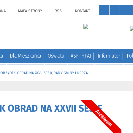
WNA
MAPA STRONY
RSS
KONTAKT
ka
Dla Mieszkańca
Oświata
ASF i HPAI
Informator
Pol
RZĄDEK OBRAD NA XXVII SESJĘ RADY GMINY LUBRZA
OBRAD NA XXVII SESJĘ
Archiwum