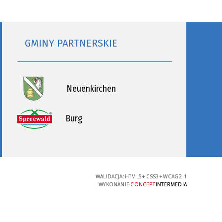
GMINY PARTNERSKIE
Neuenkirchen
Burg
WALIDACJA:
HTML5
+
CSS3
+
WCAG 2.1
WYKONANIE
CONCEPT
INTERMEDIA