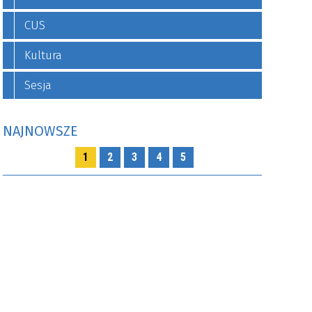
CUS
Kultura
Sesja
NAJNOWSZE
1
2
3
4
5