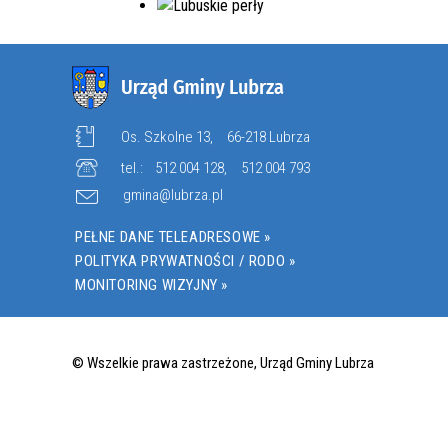
Os. Szkolne 13,
66-218 Lubrza
tel.:
512 004 128
,
512 004 793
gmina@lubrza.pl
PEŁNE DANE TELEADRESOWE »
POLITYKA PRYWATNOŚCI / RODO »
MONITORING WIZYJNY »
© Wszelkie prawa zastrzeżone, Urząd Gminy Lubrza