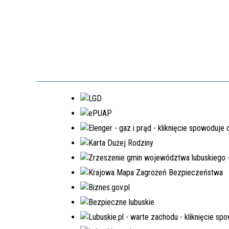
EDYCJA 8PGR/2023
BUDOWA KOMPLEKSU
OŚWIATOWEGO W MIEJSCOWOŚCI
MOSTKI
NR.WNIOSKU:
8PGR/2023/4592/POLSKILAD
KWOTA WNIOSKOWANA:
5.980.000,00 ZŁ
W TRAKCIE REALIZACJI