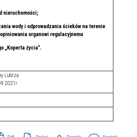
d nieruchomości
;
zania wody i odprowadzania ścieków na terenie
aopiniowania organowi regulacyjnemu
o „Koperta życia”.
ny Lubrza:
09.2021r.