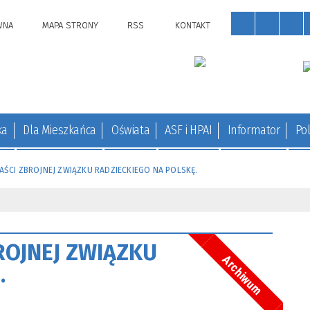
WNA
MAPA STRONY
RSS
KONTAKT
ka
Dla Mieszkańca
Oświata
ASF i HPAI
Informator
Pol
AŚCI ZBROJNEJ ZWIĄZKU RADZIECKIEGO NA POLSKĘ.
ROJNEJ ZWIĄZKU
Archiwum
.