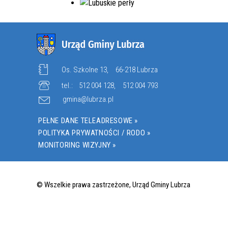
Os. Szkolne 13,
66-218 Lubrza
tel.:
512 004 128
,
512 004 793
gmina@lubrza.pl
PEŁNE DANE TELEADRESOWE »
POLITYKA PRYWATNOŚCI / RODO »
MONITORING WIZYJNY »
© Wszelkie prawa zastrzeżone, Urząd Gminy Lubrza