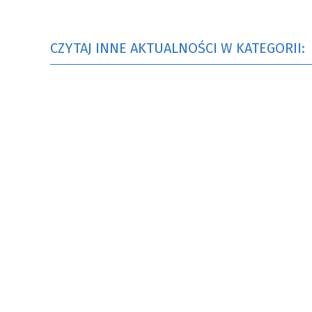
BUDOWA ŚWIETLICY WIEJSKIEJ W
MIEJSCOWOŚCI STAROPOLE
NR.WNIOSKU:
CZYTAJ INNE AKTUALNOŚCI W KATEGORII:
02/2021/7043/POLSKILAD
KWOTA WNIOSKOWANA:
1.420.293.72 ZŁ
ZREALIZOWANE
EDYCJA 3/2021
BUDOWA KOMPLEKSU
OŚWIATOWEGO W MIEJSCOWOŚCI
MOSTKI WRAZ Z INFRASTRUKTURĄ
TOWARZYSZĄCĄ-ETAP I
NR.WNIOSKU:
3PGR/2021/3385/POLSKILAD
KWOTA WNIOSKOWANA:
4.704.000,00 ZŁ
ODRZUCONY