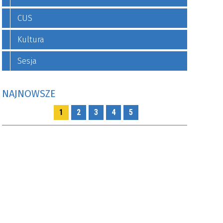
CUS
Kultura
Sesja
NAJNOWSZE
1
2
3
4
5