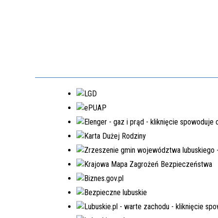
EDYCJA 8PGR/2023
BUDOWA KOMPLEKSU
OŚWIATOWEGO W MIEJSCOWOŚCI
MOSTKI
NR.WNIOSKU:
8PGR/2023/4592/POLSKILAD
KWOTA WNIOSKOWANA:
5.980.000,00 ZŁ
W TRAKCIE REALIZACJI