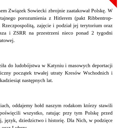
anem Związek Sowiecki zbrojnie zaatakował Polskę. W
 tajnego porozumienia z Hitlerem (pakt Ribbentrop-
zeczpospolitą, zajęcie i podział jej terytorium oraz
zesza i ZSRR na przestrzeni nieco ponad 2 tygodni
atowej.
iła do ludobójstwa w Katyniu i masowych deportacji
iczny początek trwałej utraty Kresów Wschodnich i
kadziesiąt następnych lat.
niach, oddajemy hołd naszym rodakom którzy stawili
 poświęcili wszystko, ratując przy tym Polskę przed
 język, dziedzictwo i historię. Dla Nich, w podzięce
e oraz Lubrzy.