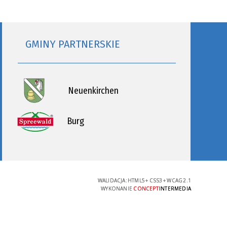
GMINY PARTNERSKIE
Neuenkirchen
Burg
WALIDACJA:
HTML5
+
CSS3
+
WCAG 2.1
WYKONANIE
CONCEPT
INTERMEDIA