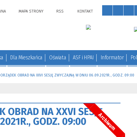
WNA
MAPA STRONY
RSS
KONTAKT
ka
Dla Mieszkańca
Oświata
ASF i HPAI
Informator
Pol
ZĄDEK OBRAD NA XXVI SESJĘ ZWYCZAJNĄ W DNIU 06.09.2021R., GODZ. 09:00
OBRAD NA XXVI SESJĘ
Archiwum
021R., GODZ. 09:00