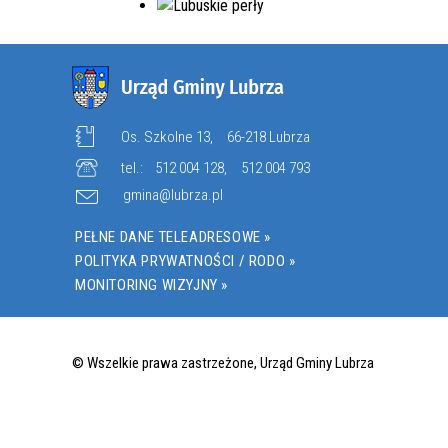
Os. Szkolne 13,
66-218 Lubrza
tel.:
512 004 128
,
512 004 793
gmina@lubrza.pl
PEŁNE DANE TELEADRESOWE »
POLITYKA PRYWATNOŚCI / RODO »
MONITORING WIZYJNY »
© Wszelkie prawa zastrzeżone, Urząd Gminy Lubrza