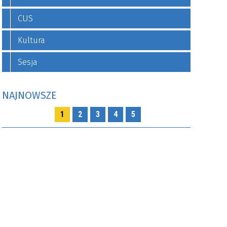
CUS
Kultura
Sesja
NAJNOWSZE
1
2
3
4
5