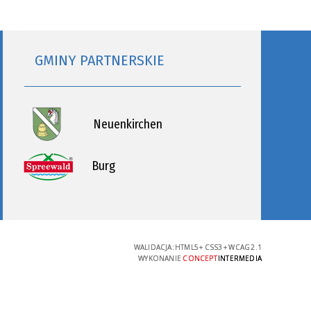
GMINY PARTNERSKIE
Neuenkirchen
Burg
WALIDACJA:
HTML5
+
CSS3
+
WCAG 2.1
WYKONANIE
CONCEPT
INTERMEDIA