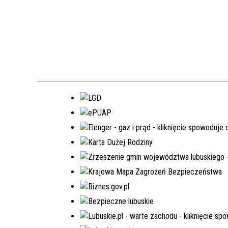
EDYCJA 8PGR/2023
BUDOWA KOMPLEKSU
OŚWIATOWEGO W MIEJSCOWOŚCI
MOSTKI
NR.WNIOSKU:
8PGR/2023/4592/POLSKILAD
KWOTA WNIOSKOWANA:
5.980.000,00 ZŁ
W TRAKCIE REALIZACJI