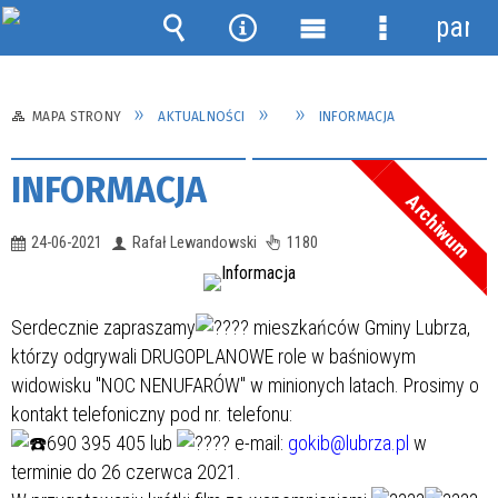
panel
Wyszukiwarka
Narzędzia
Menu
Menu
główne
szczegółow
MAPA STRONY
AKTUALNOŚCI
INFORMACJA
INFORMACJA
Archiwum
24-06-2021
Rafał Lewandowski
1180
Serdecznie zapraszamy
mieszkańców Gminy Lubrza,
którzy odgrywali DRUGOPLANOWE role w baśniowym
widowisku "NOC NENUFARÓW" w minionych latach. Prosimy o
kontakt telefoniczny pod nr. telefonu:
690 395 405 lub
e-mail:
gokib@lubrza.pl
w
terminie do 26 czerwca 2021.