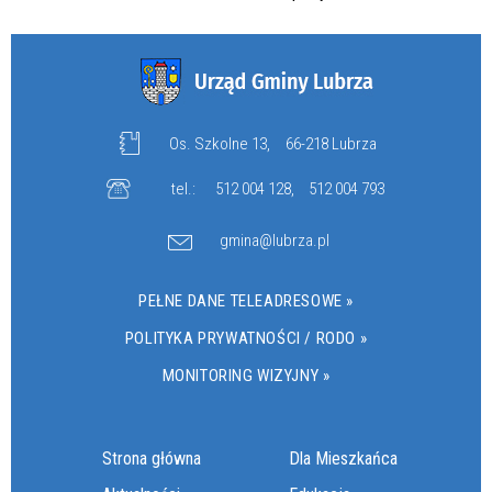
Os. Szkolne 13,
66-218 Lubrza
tel.:
512 004 128
,
512 004 793
gmina@lubrza.pl
PEŁNE DANE TELEADRESOWE »
POLITYKA PRYWATNOŚCI / RODO »
MONITORING WIZYJNY »
Strona główna
Dla Mieszkańca