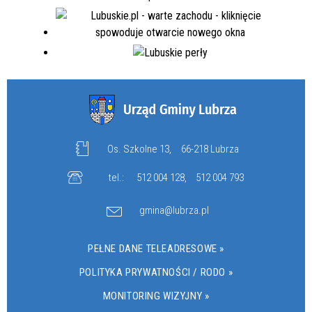
Os. Szkolne 13,
66-218 Lubrza
tel.:
512 004 128
,
512 004 793
gmina@lubrza.pl
PEŁNE DANE TELEADRESOWE »
POLITYKA PRYWATNOŚCI / RODO »
MONITORING WIZYJNY »