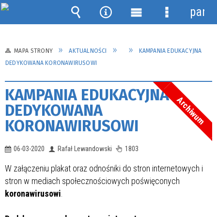
panel
Wyszukiwarka
Narzędzia
Menu
Menu
główne
szczegółow
MAPA STRONY
AKTUALNOŚCI
KAMPANIA EDUKACYJNA
DEDYKOWANA KORONAWIRUSOWI
KAMPANIA EDUKACYJNA
Archiwum
DEDYKOWANA
KORONAWIRUSOWI
06-03-2020
Rafał Lewandowski
1803
W załączeniu plakat oraz odnośniki do stron internetowych i
stron w mediach społecznościowych poświęconych
koronawirusowi
.