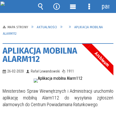
panel
Wyszukiwarka
Narzędzia
Menu
Menu
główne
szczegółow
MAPA STRONY
AKTUALNOŚCI
APLIKACJA MOBILNA
ALARM112
APLIKACJA MOBILNA
Archiwum
ALARM112
26-02-2020
Rafał Lewandowski
1911
Ministerstwo Spraw Wewnętrznych i Administracji uruchomiło
aplikację mobilną Alarm112 do wysyłania zgłoszeń
alarmowych do Centrum Powiadamiana Ratunkowego.