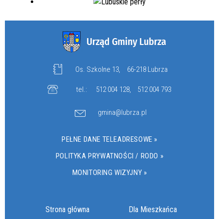
Os. Szkolne 13,
66-218 Lubrza
tel.:
512 004 128
,
512 004 793
gmina@lubrza.pl
PEŁNE DANE TELEADRESOWE »
POLITYKA PRYWATNOŚCI / RODO »
MONITORING WIZYJNY »
Strona główna
Dla Mieszkańca