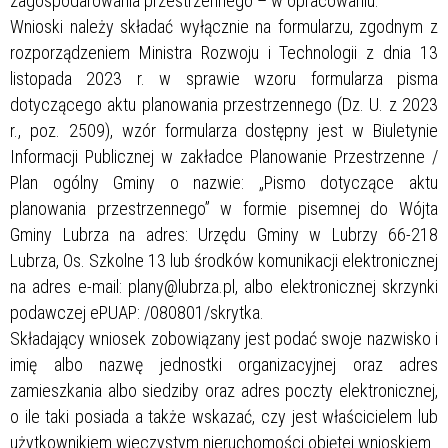
zagospodarowania przestrzennego – w opracowaniu.
Wnioski należy składać wyłącznie na formularzu, zgodnym z
rozporządzeniem Ministra Rozwoju i Technologii z dnia 13
listopada 2023 r. w sprawie wzoru formularza pisma
dotyczącego aktu planowania przestrzennego (Dz. U. z 2023
r., poz. 2509), wzór formularza dostępny jest w Biuletynie
Informacji Publicznej w zakładce Planowanie Przestrzenne /
Plan ogólny Gminy o nazwie: „Pismo dotyczące aktu
planowania przestrzennego” w formie pisemnej do Wójta
Gminy Lubrza na adres: Urzędu Gminy w Lubrzy 66-218
Lubrza, Os. Szkolne 13 lub środków komunikacji elektronicznej
na adres e-mail: plany@lubrza.pl, albo elektronicznej skrzynki
podawczej ePUAP: /080801/skrytka.
Składający wniosek zobowiązany jest podać swoje nazwisko i
imię albo nazwę jednostki organizacyjnej oraz adres
zamieszkania albo siedziby oraz adres poczty elektronicznej,
o ile taki posiada a także wskazać, czy jest właścicielem lub
użytkownikiem wieczystym nieruchomości objętej wnioskiem.