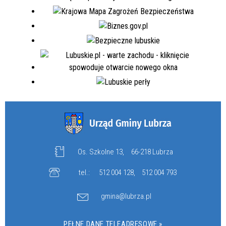
Os. Szkolne 13,
66-218 Lubrza
tel.:
512 004 128
,
512 004 793
gmina@lubrza.pl
PEŁNE DANE TELEADRESOWE »