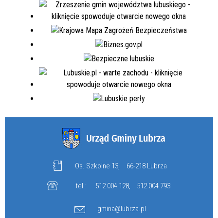
Os. Szkolne 13,
66-218 Lubrza
tel.:
512 004 128
,
512 004 793
gmina@lubrza.pl