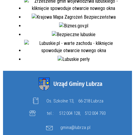
Os. Szkolne 13,
66-218 Lubrza
tel.:
512 004 128
,
512 004 793
gmina@lubrza.pl