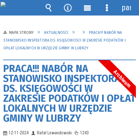
panel
Wyszukiwarka
Narzędzia
Menu
Menu
główne
szczegółow
MAPA STRONY
AKTUALNOŚCI
PRACA!!! NABÓR NA
STANOWISKO INSPEKTORA DS. KSIĘGOWOŚCI W ZAKRESIE PODATKÓW I
OPŁAT LOKALNYCH W URZĘDZIE GMINY W LUBRZY
PRACA!!! NABÓR NA
Archiwum
STANOWISKO INSPEKTORA
DS. KSIĘGOWOŚCI W
ZAKRESIE PODATKÓW I OPŁAT
LOKALNYCH W URZĘDZIE
GMINY W LUBRZY
12-11-2024
Rafał Lewandowski
1243