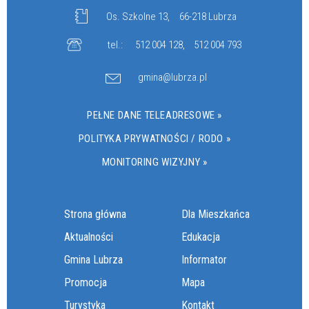
Os. Szkolne 13,
66-218 Lubrza
tel.:
512 004 128
,
512 004 793
gmina@lubrza.pl
PEŁNE DANE TELEADRESOWE »
POLITYKA PRYWATNOŚCI / RODO »
MONITORING WIZYJNY »
Strona główna
Dla Mieszkańca
Aktualności
Edukacja
Gmina Lubrza
Informator
Promocja
Mapa
Turystyka
Kontakt