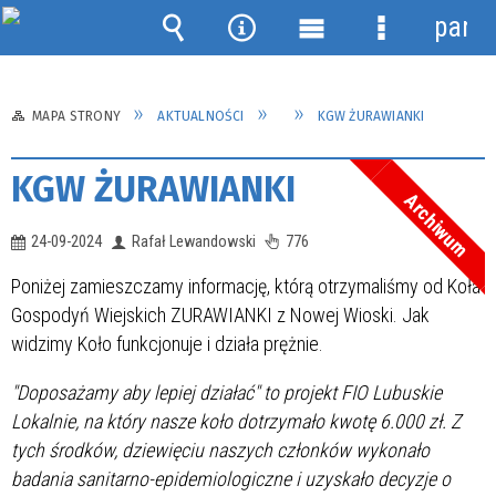
panel
Wyszukiwarka
Narzędzia
Menu
Menu
główne
szczegółow
MAPA STRONY
AKTUALNOŚCI
KGW ŻURAWIANKI
KGW ŻURAWIANKI
Archiwum
24-09-2024
Rafał Lewandowski
776
Poniżej zamieszczamy informację, którą otrzymaliśmy od Koła
Gospodyń Wiejskich ZURAWIANKI z Nowej Wioski. Jak
widzimy Koło funkcjonuje i działa prężnie.
"Doposażamy aby lepiej działać" to projekt FIO Lubuskie
Lokalnie, na który nasze koło dotrzymało kwotę 6.000 zł. Z
tych środków, dziewięciu naszych członków wykonało
badania sanitarno-epidemiologiczne i uzyskało decyzje o