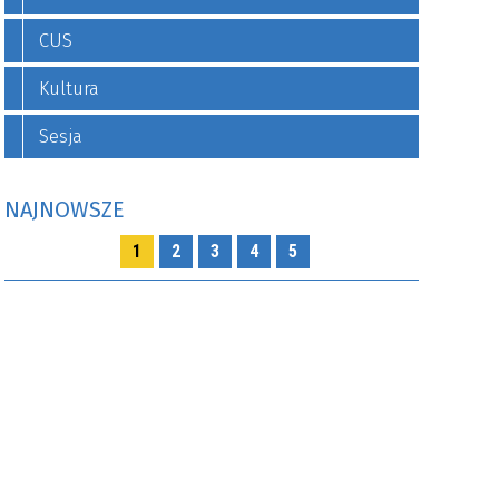
CUS
Kultura
Sesja
NAJNOWSZE
1
2
3
4
5