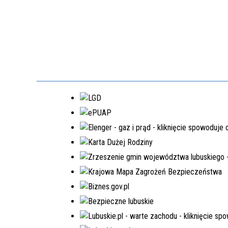
EDYCJA 8PGR/2023
BUDOWA KOMPLEKSU
OŚWIATOWEGO W MIEJSCOWOŚCI
MOSTKI
NR.WNIOSKU:
8PGR/2023/4592/POLSKILAD
KWOTA WNIOSKOWANA:
5.980.000,00 ZŁ
W TRAKCIE REALIZACJI