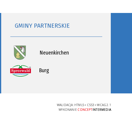
GMINY PARTNERSKIE
Neuenkirchen
Burg
WALIDACJA:
HTML5
+
CSS3
+
WCAG 2.1
WYKONANIE
CONCEPT
INTERMEDIA