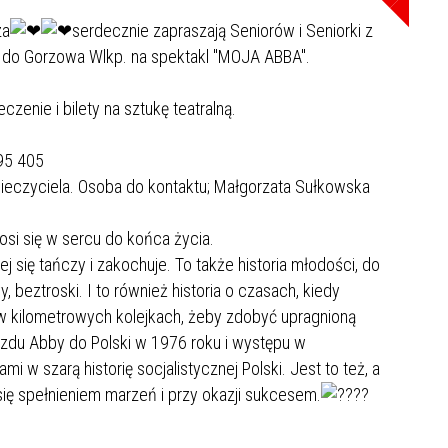
za
serdecznie zapraszają Seniorów i Seniorki z
u do Gorzowa Wlkp. na spektakl "MOJA ABBA".
zenie i bilety na sztukę teatralną.
395 405
ieczyciela. Osoba do kontaktu; Małgorzata Sułkowska
nosi się w sercu do końca życia.
rej się tańczy i zakochuje. To także historia młodości, do
, beztroski. I to również historia o czasach, kiedy
 w kilometrowych kolejkach, żeby zdobyć upragnioną
jazdu Abby do Polski w 1976 roku i występu w
mi w szarą historię socjalistycznej Polski. Jest to też, a
się spełnieniem marzeń i przy okazji sukcesem.