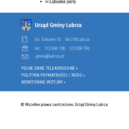
Os. Szkolne 13,
66-218 Lubrza
tel.:
512 004 128
,
512 004 793
gmina@lubrza.pl
PEŁNE DANE TELEADRESOWE »
POLITYKA PRYWATNOŚCI / RODO »
MONITORING WIZYJNY »
© Wszelkie prawa zastrzeżone, Urząd Gminy Lubrza