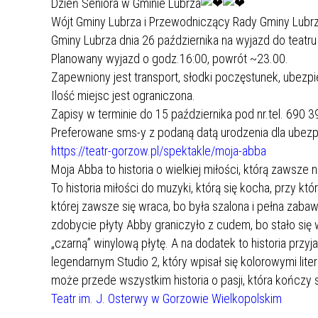
JESTEŚMY NA YOUTUBE
FILMY GMINA LUBRZA
Dzień Seniora w Gminie Lubrza
INSTYTUCJI
ZAGROŻENIA WIRUSEM PTASIEJ
EDYCJA 1/2021
WODY W MIEJSCOWOŚCI
ZAGRODOWA HODOWLA ZWIERZYNY
Wójt Gminy Lubrza i Przewodniczący Rady Gminy Lubr
GRYPY
PRZEBUDOWA DROGI GMINNEJ W M.
STAROPOLE, GMINA LUBRZA.
ŁOWNEJ ZAGÓRZE
KOLIZJA ZE ZWIERZĘCIEM – CO
Gminy Lubrza dnia 26 października na wyjazd do teatr
BORYSZYN
ZROBIĆ ?
ROZPORZĄDZENIE WOJEWODY
ROZBUDOWA STACJI UZDATNIANIA
NR.WNIOSKU:
Planowany wyjazd o godz.16:00, powrót ~23.00.
LUBUSKIEGO Z DNIA 24 WRZEŚNIA
WODY W ROMANÓWKU WRAZ Z
01/2021/7474/POLSKILAD
Zapewniony jest transport, słodki poczęstunek, ubezpiec
DYŻURY APTEK W 2024R. NA TERENIE
2024 R. UCHYLAJĄCE
BIOLOGICZNĄ OCZYSZCZALNIĄ
KWOTA WNIOSKOWANA:
Ilość miejsc jest ograniczona.
POWIATU ŚWIEBODZIŃSKIEGO
ROZPORZĄDZENIE W SPRAWIE
ŚCIEKÓW
1.453.500.00 ZŁ
Zapisy w terminie do 15 października pod nr.tel. 690 
ZWALCZANIA WYSOCE ZJADLIWEJ
WZORY DOKUMENTÓW DO
ZREALIZOWANE
ROZWÓJ INFRASTRUKTURY
Preferowane sms-y z podaną datą urodzenia dla ubezp
GRYPY PTAKÓW (HPAI) NA TERENIE
POBRANIA
REKREACYJNEJ W GMINIE LUBRZA
https://teatr-gorzow.pl/spektakle/moja-abba
POWIATU ŚWIEBODZIŃSKIEGO ORAZ
EDYCJA 1/2021
DZIĘKI WSPARCIU EUROPEJSKIEGO
Moja Abba to historia o wielkiej miłości, którą zawsze 
POWIATU ZIELONOGÓRSKIEGO
REMONT NAWIERZCHNI
FUNDUSZU ROLNEGO
To historia miłości do muzyki, którą się kocha, przy któ
DROGOWYCH NA DROGACH
ROZPORZĄDZENIE WOJEWODY
GMINNYCH NA ODCINKU
której zawsze się wraca, bo była szalona i pełna zabawy
PRZEBUDOWA 2 STAWÓW
LUBUSKIEGO Z DNIA 13 KWIETNIA
BUCZYNA,ZAGAJE
zdobycie płyty Abby graniczyło z cudem, bo stało się
RETENCYJNYCH NA TERENIE GMINY
2026 R.
NR.WNIOSKU:
„czarną” winylową płytę. A na dodatek to historia przy
LUBRZA W MIEJSCOWOŚCI BUCZE
01/2021/7475/POLSKILAD
legendarnym Studio 2, który wpisał się kolorowymi litera
ORAZ ZAGÓRZE
KWOTA WNIOSKOWANA:
może przede wszystkim historia o pasji, która kończy 
PRZEBUDOWA 2 STAWÓW
4.864.000.00 ZŁ
Teatr im. J. Osterwy w Gorzowie Wielkopolskim
RETENCYJNYCH NA TERENIE GMINY
ZREALIZOWANE