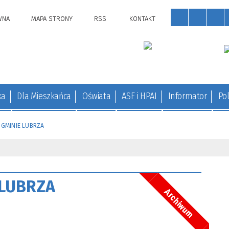
WNA
MAPA STRONY
RSS
KONTAKT
ka
Dla Mieszkańca
Oświata
ASF i HPAI
Informator
Pol
 GMINIE LUBRZA
 LUBRZA
Archiwum