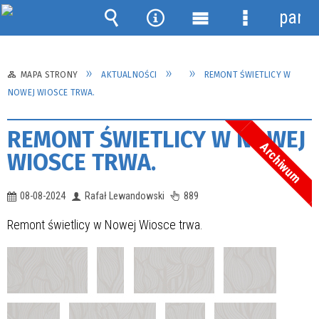
panel
Wyszukiwarka
Narzędzia
Menu
Menu
główne
szczegółow
MAPA STRONY
AKTUALNOŚCI
REMONT ŚWIETLICY W
NOWEJ WIOSCE TRWA.
REMONT ŚWIETLICY W NOWEJ
Archiwum
WIOSCE TRWA.
08-08-2024
Rafał Lewandowski
889
Remont świetlicy w Nowej Wiosce trwa.