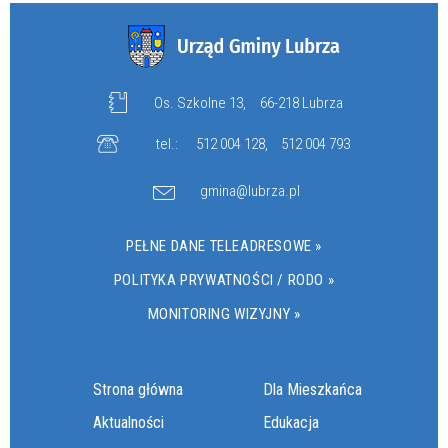
Os. Szkolne 13,
66-218 Lubrza
tel.:
512 004 128
,
512 004 793
gmina@lubrza.pl
PEŁNE DANE TELEADRESOWE »
POLITYKA PRYWATNOŚCI / RODO »
MONITORING WIZYJNY »
Strona główna
Dla Mieszkańca
Aktualności
Edukacja