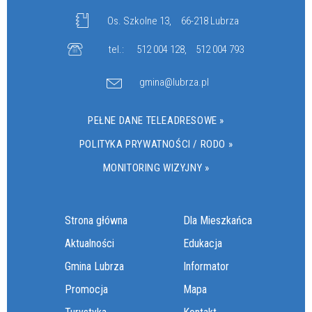
Os. Szkolne 13,
66-218 Lubrza
tel.:
512 004 128
,
512 004 793
gmina@lubrza.pl
PEŁNE DANE TELEADRESOWE »
POLITYKA PRYWATNOŚCI / RODO »
MONITORING WIZYJNY »
Strona główna
Dla Mieszkańca
Aktualności
Edukacja
Gmina Lubrza
Informator
Promocja
Mapa