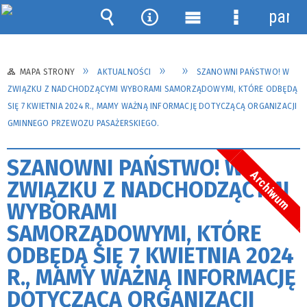
panel
Wyszukiwarka
Narzędzia
Menu
Menu
główne
szczegółow
MAPA STRONY
AKTUALNOŚCI
SZANOWNI PAŃSTWO! W
ZWIĄZKU Z NADCHODZĄCYMI WYBORAMI SAMORZĄDOWYMI, KTÓRE ODBĘDĄ
SIĘ 7 KWIETNIA 2024 R., MAMY WAŻNĄ INFORMACJĘ DOTYCZĄCĄ ORGANIZACJI
GMINNEGO PRZEWOZU PASAŻERSKIEGO.
SZANOWNI PAŃSTWO! W
Archiwum
ZWIĄZKU Z NADCHODZĄCYMI
WYBORAMI
SAMORZĄDOWYMI, KTÓRE
ODBĘDĄ SIĘ 7 KWIETNIA 2024
R., MAMY WAŻNĄ INFORMACJĘ
DOTYCZĄCĄ ORGANIZACJI