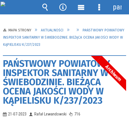
panel
Wyszukiwarka
Narzędzia
Menu
Menu
główne
szczegółow
MAPA STRONY
AKTUALNOŚCI
PAŃSTWOWY POWIATOWY
INSPEKTOR SANITARNY W ŚWIEBODZINIE. BIEŻĄCA OCENA JAKOŚCI WODY W
KĄPIELISKU K/237/2023
PAŃSTWOWY POWIATOWY
Archiwum
INSPEKTOR SANITARNY W
ŚWIEBODZINIE. BIEŻĄCA
OCENA JAKOŚCI WODY W
KĄPIELISKU K/237/2023
21-07-2023
Rafał Lewandowski
716