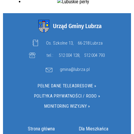
Os. Szkolne 13,
66-218 Lubrza
tel.:
512 004 128
,
512 004 793
gmina@lubrza.pl
PEŁNE DANE TELEADRESOWE »
POLITYKA PRYWATNOŚCI / RODO »
MONITORING WIZYJNY »
Strona główna
Dla Mieszkańca