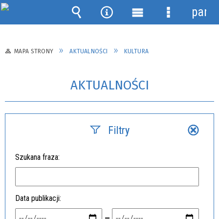
panel
Wyszukiwarka
Narzędzia
Menu
Menu
główne
szczegółow
MAPA STRONY
AKTUALNOŚCI
KULTURA
AKTUALNOŚCI
Filtry
Szukana fraza
Data publikacji
—