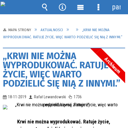
panel
Wyszukiwarka
Narzędzia
Menu
Menu
główne
szczegółow
MAPA STRONY
AKTUALNOŚCI
„KRWI NIE MOŻNA
WYPRODUKOWAĆ. RATUJE ŻYCIE, WIĘC WARTO PODZIELIĆ SIĘ NIĄ Z INNYMI.”
„KRWI NIE MOŻNA
Archiwum
WYPRODUKOWAĆ. RATUJE
ŻYCIE, WIĘC WARTO
PODZIELIĆ SIĘ NIĄ Z INNYMI.”
18-11-2019
Rafał Lewandowski
1736
Krwi nie można wyprodukować. Ratuje życie,