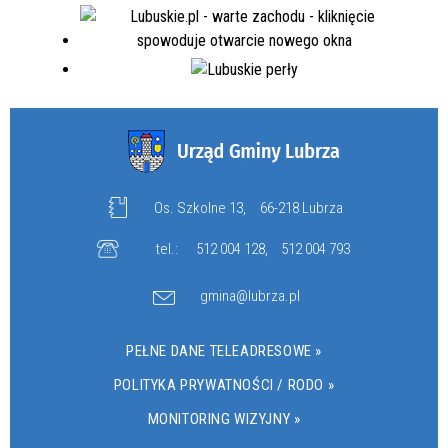
Os. Szkolne 13,
66-218 Lubrza
tel.:
512 004 128
,
512 004 793
gmina@lubrza.pl
PEŁNE DANE TELEADRESOWE »
POLITYKA PRYWATNOŚCI / RODO »
MONITORING WIZYJNY »