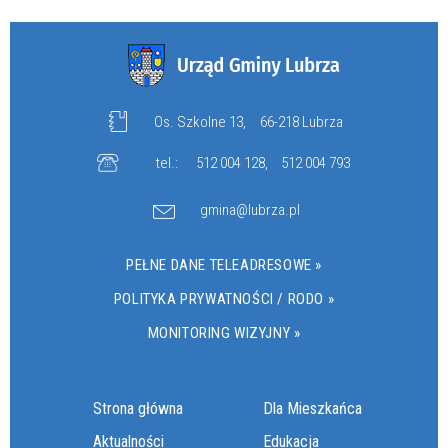
Os. Szkolne 13,
66-218 Lubrza
tel.:
512 004 128
,
512 004 793
gmina@lubrza.pl
PEŁNE DANE TELEADRESOWE »
POLITYKA PRYWATNOŚCI / RODO »
MONITORING WIZYJNY »
Strona główna
Dla Mieszkańca
Aktualności
Edukacja