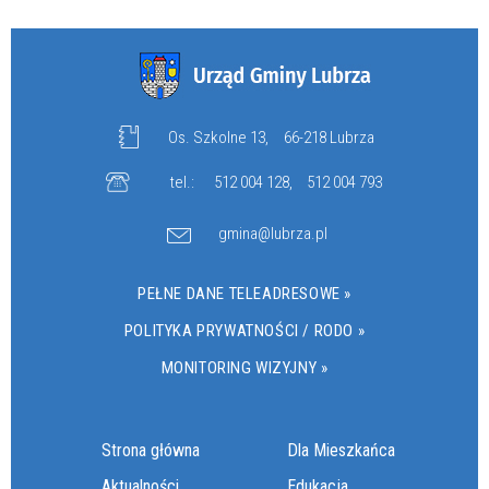
Os. Szkolne 13,
66-218 Lubrza
tel.:
512 004 128
,
512 004 793
gmina@lubrza.pl
PEŁNE DANE TELEADRESOWE »
POLITYKA PRYWATNOŚCI / RODO »
MONITORING WIZYJNY »
Strona główna
Dla Mieszkańca
Aktualności
Edukacja