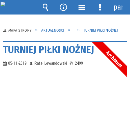
panel
Wyszukiwarka
Narzędzia
Menu
Menu
główne
szczegółow
MAPA STRONY
AKTUALNOŚCI
TURNIEJ PIŁKI NOŻNEJ
TURNIEJ PIŁKI NOŻNEJ
Archiwum
05-11-2019
Rafał Lewandowski
2499