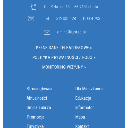
Os. Szkolne 13,
66-218 Lubrza
tel.:
512 004 128
,
512 004 793
gmina@lubrza.pl
PEŁNE DANE TELEADRESOWE »
POLITYKA PRYWATNOŚCI / RODO »
MONITORING WIZYJNY »
Strona główna
Dla Mieszkańca
Aktualności
Edukacja
Gmina Lubrza
Informator
Promocja
Mapa
Turystyka
Kontakt