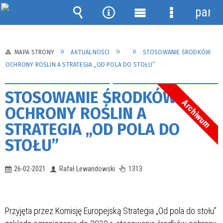
panel
Wyszukiwarka
Narzędzia
Menu
Menu
główne
szczegółow
MAPA STRONY
AKTUALNOŚCI
STOSOWANIE ŚRODKÓW
OCHRONY ROŚLIN A STRATEGIA „OD POLA DO STOŁU”
STOSOWANIE ŚRODKÓW
Archiwum
OCHRONY ROŚLIN A
STRATEGIA „OD POLA DO
STOŁU”
26-02-2021
Rafał Lewandowski
1313
Przyjęta przez Komisję Europejską Strategia „Od pola do stołu”