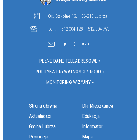
Os. Szkolne 13,
66-218 Lubrza
tel.:
512 004 128
,
512 004 793
gmina@lubrza.pl
PEŁNE DANE TELEADRESOWE »
POLITYKA PRYWATNOŚCI / RODO »
MONITORING WIZYJNY »
Strona główna
Dla Mieszkańca
Aktualności
Edukacja
Gmina Lubrza
Informator
Promocja
Mapa