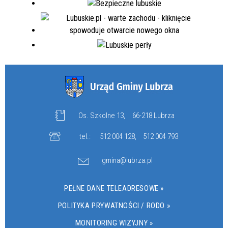
Os. Szkolne 13,
66-218 Lubrza
tel.:
512 004 128
,
512 004 793
gmina@lubrza.pl
PEŁNE DANE TELEADRESOWE »
POLITYKA PRYWATNOŚCI / RODO »
MONITORING WIZYJNY »