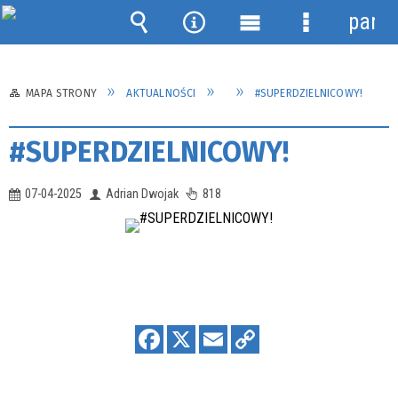
panel
Wyszukiwarka
Narzędzia
Menu
Menu
główne
szczegółow
MAPA STRONY
AKTUALNOŚCI
#SUPERDZIELNICOWY!
#SUPERDZIELNICOWY!
07-04-2025
Adrian Dwojak
818