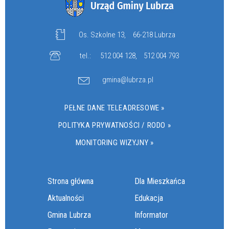
Os. Szkolne 13,
66-218 Lubrza
tel.:
512 004 128
,
512 004 793
gmina@lubrza.pl
PEŁNE DANE TELEADRESOWE »
POLITYKA PRYWATNOŚCI / RODO »
MONITORING WIZYJNY »
Strona główna
Dla Mieszkańca
Aktualności
Edukacja
Gmina Lubrza
Informator