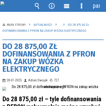
panel
Wyszukiwarka
Narzędzia
Menu
Menu
główne
szczegółow
MAPA STRONY
AKTUALNOŚCI
DO 28 875,00 ZŁ
DOFINANSOWANIA Z PFRON NA ZAKUP WÓZKA ELEKTRYCZNEGO
DO 28 875,00 ZŁ
DOFINANSOWANIA Z PFRON
NA ZAKUP WÓZKA
ELEKTRYCZNEGO
28-01-2025
Adrian Dwojak
727
Do 28 875,00 zł – tyle dofinansowania